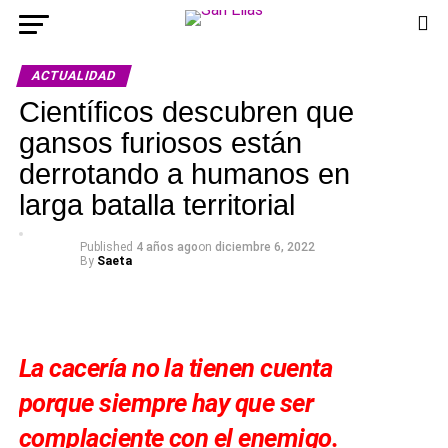
ACTUALIDAD
Científicos descubren que
gansos furiosos están
derrotando a humanos en
larga batalla territorial
Published
4 años ago
on
diciembre 6, 2022
By
Saeta
La
cacería
no la tienen cuenta
porque
siempre
hay que ser
complaciente con el enemigo.