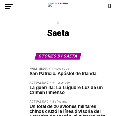
Saeta
STORIES BY SAETA
MULTIMEDIA
4 meses ago
San Patricio, Apóstol de Irlanda
ACTUALIDAD
9 meses ago
La guerrilla: La Lúgubre Luz de un
Crimen Inmenso
ACTUALIDAD
2 años ago
Un total de 20 aviones militares
chinos cruzó la línea divisoria del