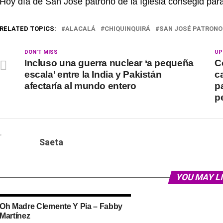
Hoy día de San José patrono de la Iglesia consegid para
RELATED TOPICS:
ALACALÁ
CHIQUINQUIRÁ
SAN JOSÉ PATRONO
DON'T MISS
UP
Incluso una guerra nuclear ‘a pequeña
C
escala’ entre la India y Pakistán
c
afectaría al mundo entero
p
p
Saeta
YOU MAY L
Oh Madre Clemente Y Pia – Fabby
Martínez