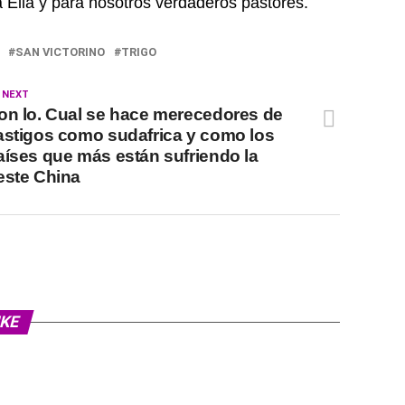
 Ella y para nosotros verdaderos pastores.
SAN VICTORINO
TRIGO
 NEXT
on lo. Cual se hace merecedores de
astigos como sudafrica y como los
aíses que más están sufriendo la
este China
IKE