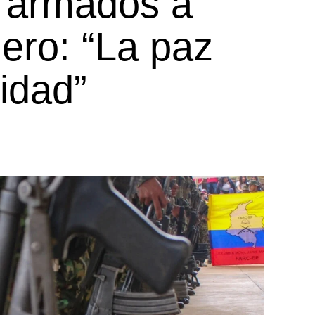
s armados a
nero: “La paz
lidad”