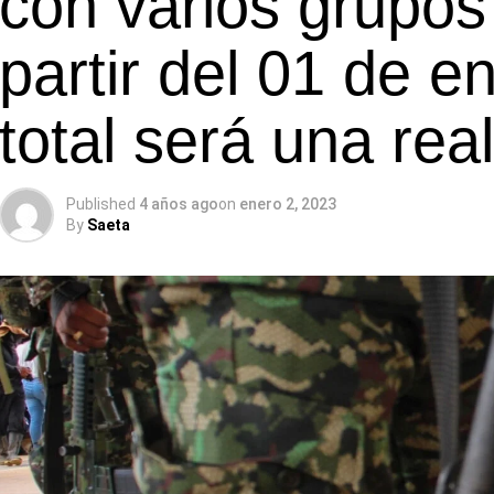
con varios grupo
partir del 01 de e
total será una rea
Published
4 años ago
on
enero 2, 2023
By
Saeta