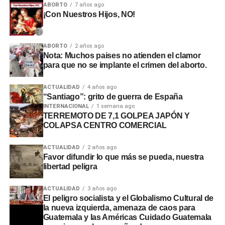
ABORTO
7 años ago
¡Con Nuestros Hijos, NO!
ABORTO
2 años ago
Nota: Muchos paises no atienden el clamor
para que no se implante el crimen del aborto.
ACTUALIDAD
4 años ago
“Santiago”: grito de guerra de España
INTERNACIONAL
1 semana ago
TERREMOTO DE 7,1 GOLPEA JAPÓN Y
COLAPSA CENTRO COMERCIAL
ACTUALIDAD
2 años ago
Favor difundir lo que más se pueda, nuestra
libertad peligra
ACTUALIDAD
3 años ago
El peligro socialista y el Globalismo Cultural de
la nueva izquierda, amenaza de caos para
Guatemala y las Américas Cuidado Guatemala