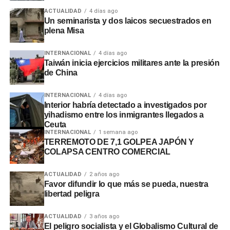
ACTUALIDAD
4 días ago
Un seminarista y dos laicos secuestrados en
plena Misa
INTERNACIONAL
4 días ago
Taiwán inicia ejercicios militares ante la presión
de China
INTERNACIONAL
4 días ago
Interior habría detectado a investigados por
yihadismo entre los inmigrantes llegados a
Ceuta
INTERNACIONAL
1 semana ago
TERREMOTO DE 7,1 GOLPEA JAPÓN Y
COLAPSA CENTRO COMERCIAL
ACTUALIDAD
2 años ago
Favor difundir lo que más se pueda, nuestra
libertad peligra
ACTUALIDAD
3 años ago
El peligro socialista y el Globalismo Cultural de