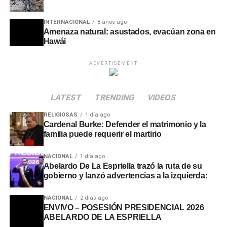
INTERNACIONAL
8 años ago
Amenaza natural: asustados, evacúan zona en
Hawái
ADVERTISEMENT
LATEST
TRENDING
VIDEOS
RELIGIOSAS
1 día ago
Cardenal Burke: Defender el matrimonio y la
familia puede requerir el martirio
NACIONAL
1 día ago
Abelardo De La Espriella trazó la ruta de su
gobierno y lanzó advertencias a la izquierda:
NACIONAL
2 días ago
ENVIVO – POSESIÓN PRESIDENCIAL 2026
ABELARDO DE LA ESPRIELLA