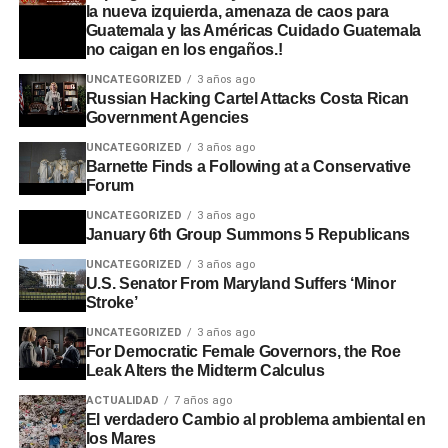
la nueva izquierda, amenaza de caos para
Guatemala y las Américas Cuidado Guatemala
no caigan en los engaños.!
UNCATEGORIZED
3 años ago
Russian Hacking Cartel Attacks Costa Rican
Government Agencies
UNCATEGORIZED
3 años ago
Barnette Finds a Following at a Conservative
Forum
UNCATEGORIZED
3 años ago
January 6th Group Summons 5 Republicans
UNCATEGORIZED
3 años ago
U.S. Senator From Maryland Suffers ‘Minor
Stroke’
UNCATEGORIZED
3 años ago
For Democratic Female Governors, the Roe
Leak Alters the Midterm Calculus
ACTUALIDAD
7 años ago
El verdadero Cambio al problema ambiental en
los Mares