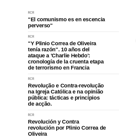
RCR
"El comunismo es en escencia
perverso"
RCR
"Y Plinio Correa de Oliveira
tenía razón". 10 años del
ataque a 'Charlie Hebdo':
cronología de la cruenta etapa
de terrorismo en Francia
RCR
Revolução e Contra-revolução
na Igreja Católica e na opinião
pública: tácticas e princípios
de acção.
RCR
Revolución y Contra
revolución por Plinio Correa de
Oliveira