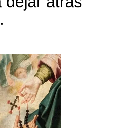
 dejar atrás
.