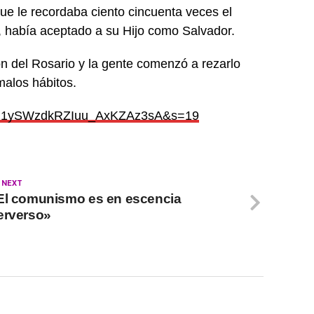
e le recordaba ciento cincuenta veces el
 había aceptado a su Hijo como Salvador.
 del Rosario y la gente comenzó a rezarlo
malos hábitos.
5?t=1ySWzdkRZIuu_AxKZAz3sA&s=19
 NEXT
El comunismo es en escencia
erverso»