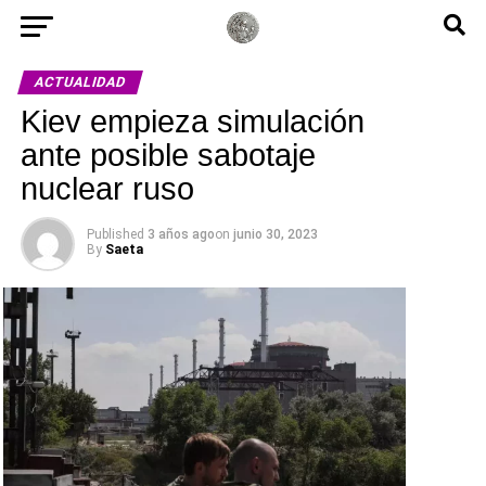
ACTUALIDAD
Kiev empieza simulación
ante posible sabotaje
nuclear ruso
Published
3 años ago
on
junio 30, 2023
By
Saeta