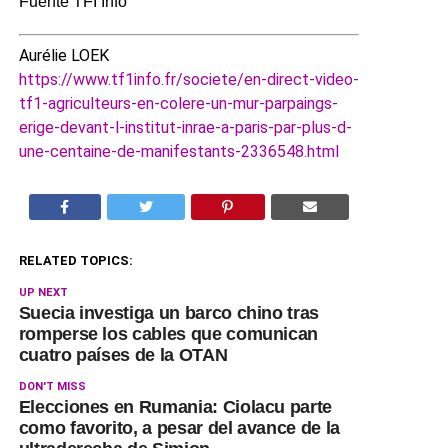
Fuente TFI Info
Aurélie LOEK
https://www.tf1info.fr/societe/en-direct-video-
tf1-agriculteurs-en-colere-un-mur-parpaings-
erige-devant-l-institut-inrae-a-paris-par-plus-d-
une-centaine-de-manifestants-2336548.html
RELATED TOPICS:
UP NEXT
Suecia investiga un barco chino tras
romperse los cables que comunican
cuatro países de la OTAN
DON'T MISS
Elecciones en Rumania: Ciolacu parte
como favorito, a pesar del avance de la