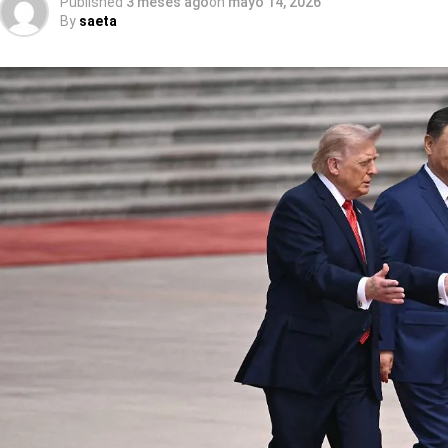
Published
3 meses ago
on
mayo 14, 2026
By
saeta