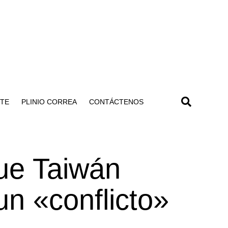
NTE
PLINIO CORREA
CONTÁCTENOS
ue Taiwán
un «conflicto»