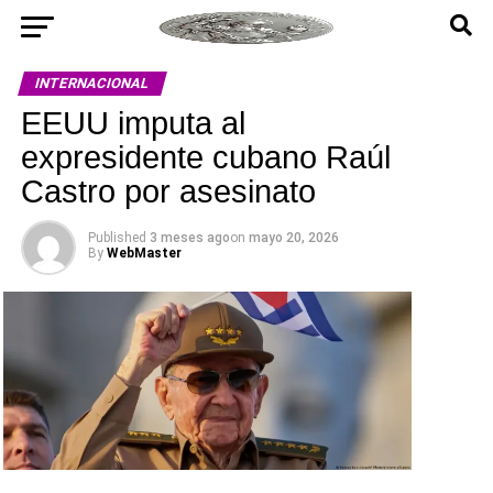
INTERNACIONAL
EEUU imputa al
expresidente cubano Raúl
Castro por asesinato
Published
3 meses ago
on
mayo 20, 2026
By
WebMaster