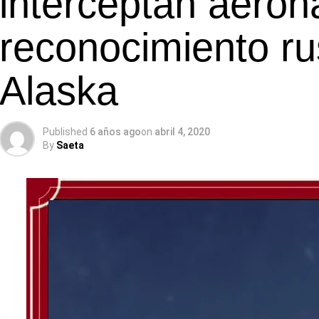
interceptan aeron
reconocimiento ru
Alaska
Published
6 años ago
on
abril 4, 2020
By
Saeta