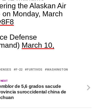
ering the Alaskan Air
ne on Monday, March
qy8F8
ce Defense
mand)
March 10,
DENSES
F-22
FURTIVOS
WASHINGTON
 NEXT
emblor de 5,6 grados sacude
rovincia suroccidental china de
ichuan