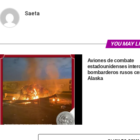
Saeta
YOU MAY L
Aviones de combate
estadounidenses inter
bombarderos rusos ce
Alaska
Asesinados en el ataque con