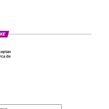
IKE
ceptan
rca de