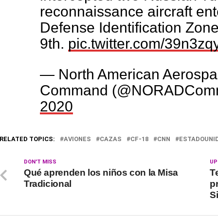
reconnaissance aircraft ent
Defense Identification Zo
9th.
pic.twitter.com/39n3z
— North American Aerospa
Command (@NORADCom
2020
RELATED TOPICS:
AVIONES
CAZAS
CF-18
CNN
ESTADOUNI
DON'T MISS
UP
Qué aprenden los niños con la Misa
T
Tradicional
p
S