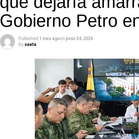
que dejaría amarr
Gobierno Petro en 
Published
1 mes ago
on
junio 24, 2026
By
saeta