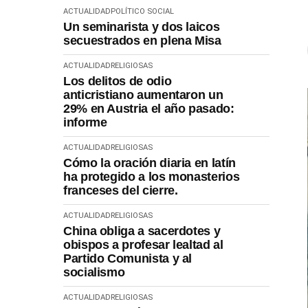
ACTUALIDAD
POLÍTICO SOCIAL
Un seminarista y dos laicos
secuestrados en plena Misa
ACTUALIDAD
RELIGIOSAS
Los delitos de odio
anticristiano aumentaron un
29% en Austria el año pasado:
informe
ACTUALIDAD
RELIGIOSAS
Cómo la oración diaria en latín
ha protegido a los monasterios
franceses del cierre.
ACTUALIDAD
RELIGIOSAS
China obliga a sacerdotes y
obispos a profesar lealtad al
Partido Comunista y al
socialismo
ACTUALIDAD
RELIGIOSAS