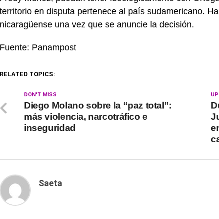
territorio en disputa pertenece al país sudamericano. H
nicaragüense una vez que se anuncie la decisión.
Fuente: Panampost
RELATED TOPICS:
DON'T MISS
UP
Diego Molano sobre la “paz total”:
D
más violencia, narcotráfico e
J
inseguridad
e
c
Saeta