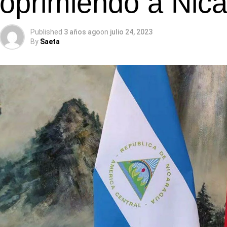
oprimiendo a Nic
Published
3 años ago
on
julio 24, 2023
By
Saeta