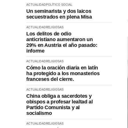
ACTUALIDAD
POLÍTICO SOCIAL
Un seminarista y dos laicos
secuestrados en plena Misa
ACTUALIDAD
RELIGIOSAS
Los delitos de odio
anticristiano aumentaron un
29% en Austria el año pasado:
informe
ACTUALIDAD
RELIGIOSAS
Cómo la oración diaria en latín
ha protegido a los monasterios
franceses del cierre.
ACTUALIDAD
RELIGIOSAS
China obliga a sacerdotes y
obispos a profesar lealtad al
Partido Comunista y al
socialismo
ACTUALIDAD
RELIGIOSAS