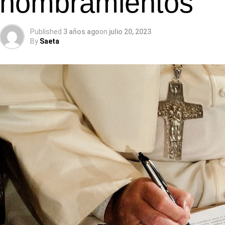
nombramientos
Published
3 años ago
on
julio 20, 2023
By
Saeta