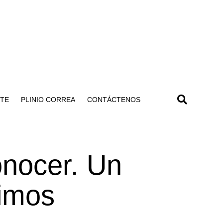
NTE
PLINIO CORREA
CONTÁCTENOS
onocer. Un
timos