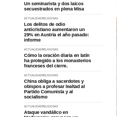
Un seminarista y dos laicos
secuestrados en plena Misa
ACTUALIDAD
RELIGIOSAS
Los delitos de odio
anticristiano aumentaron un
29% en Austria el año pasado:
informe
ACTUALIDAD
RELIGIOSAS
Cómo la oración diaria en latín
ha protegido a los monasterios
franceses del cierre.
ACTUALIDAD
RELIGIOSAS
China obliga a sacerdotes y
obispos a profesar lealtad al
Partido Comunista y al
socialismo
ACTUALIDAD
RELIGIOSAS
Ataque vandálico en