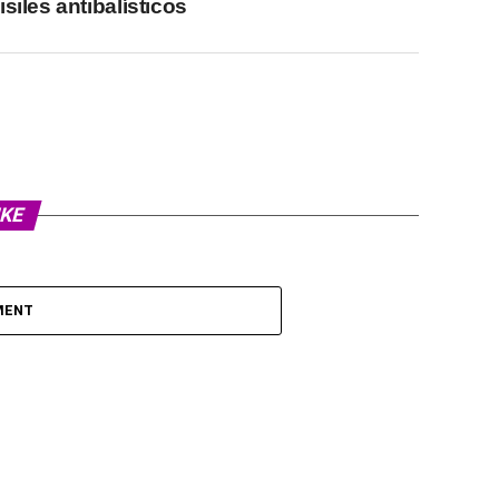
isiles antibalísticos
IKE
MENT