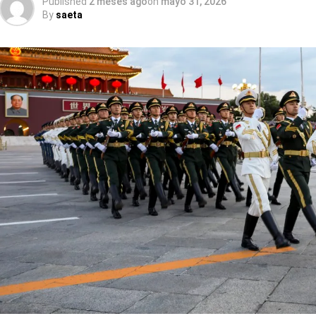
Published
2 meses ago
on
mayo 31, 2026
By
saeta