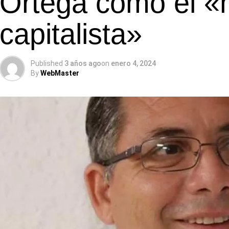
Ortega como el «
capitalista»
Published
3 años ago
on
enero 4, 2024
By
WebMaster