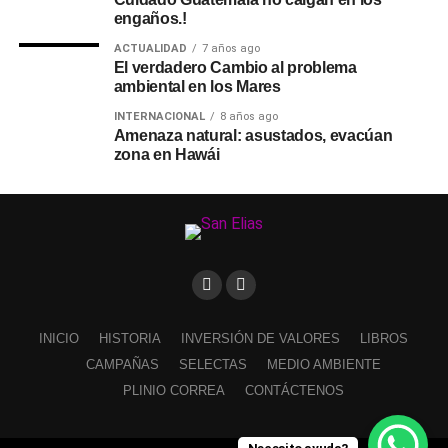
engaños.!
ACTUALIDAD
7 años ago
El verdadero Cambio al problema
ambiental en los Mares
INTERNACIONAL
8 años ago
Amenaza natural: asustados, evacúan
zona en Hawái
INICIO
HISTORIA
INVERSIÓN DE VALORES
LIBROS
CAMPAÑAS
SELECTAS
MEDIO AMBIENTE
PLINIO CORREA
CONTÁCTENOS