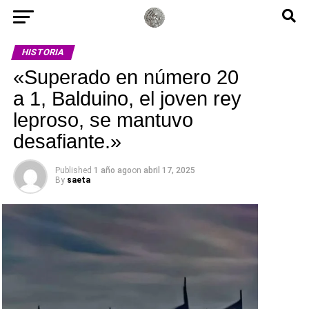
HISTORIA
«Superado en número 20
a 1, Balduino, el joven rey
leproso, se mantuvo
desafiante.»
Published
1 año ago
on
abril 17, 2025
By
saeta