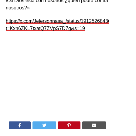
«Si Dios está con nosotros ¿quién podrá contra
nosotros?»
https://x.com/Jefersonnasa_/status/1912526843657199660?
t=Kxn6ZKL7txatQ7ZVpS7D7g&s=19