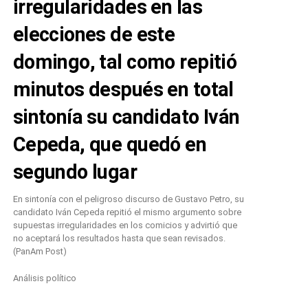
irregularidades en las
elecciones de este
domingo, tal como repitió
minutos después en total
sintonía su candidato Iván
Cepeda, que quedó en
segundo lugar
En sintonía con el peligroso discurso de Gustavo Petro, su
candidato Iván Cepeda repitió el mismo argumento sobre
supuestas irregularidades en los comicios y advirtió que
no aceptará los resultados hasta que sean revisados.
(PanAm Post)
Análisis político