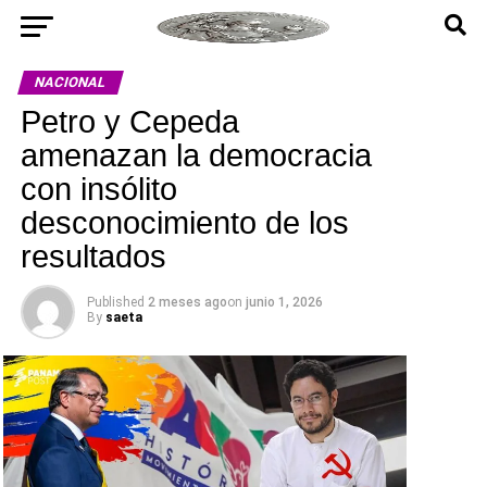
NACIONAL
Petro y Cepeda
amenazan la democracia
con insólito
desconocimiento de los
resultados
Published
2 meses ago
on
junio 1, 2026
By
saeta