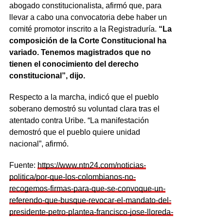
abogado constitucionalista, afirmó que, para
llevar a cabo una convocatoria debe haber un
comité promotor inscrito a la Registraduría.
“La
composición de la Corte Constitucional ha
variado. Tenemos magistrados que no
tienen el conocimiento del derecho
constitucional”, dijo.
Respecto a la marcha, indicó que el pueblo
soberano demostró su voluntad clara tras el
atentado contra Uribe. “La manifestación
demostró que el pueblo quiere unidad
nacional”, afirmó.
Fuente:
https://www.ntn24.com/noticias-
politica/por-que-los-colombianos-no-
recogemos-firmas-para-que-se-convoque-un-
referendo-que-busque-revocar-el-mandato-del-
presidente-petro-plantea-francisco-jose-lloreda-