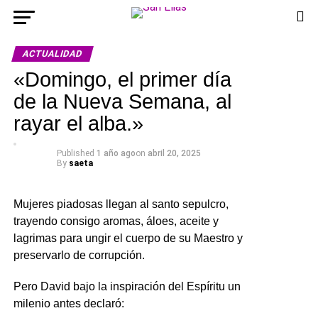
ACTUALIDAD
«Domingo, el primer día
de la Nueva Semana, al
rayar el alba.»
Published
1 año ago
on
abril 20, 2025
By
saeta
Mujeres piadosas llegan al santo sepulcro,
trayendo consigo aromas, áloes, aceite y
lagrimas para ungir el cuerpo de su Maestro y
preservarlo de corrupción.
Pero David bajo la inspiración del Espíritu un
milenio antes declaró: