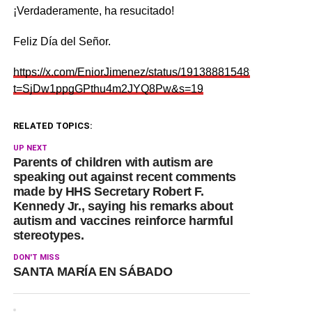
¡Verdaderamente, ha resucitado!
Feliz Día del Señor.
https://x.com/EniorJimenez/status/1913888154890723770?
t=SjDw1ppgGPthu4m2JYQ8Pw&s=19
RELATED TOPICS:
UP NEXT
Parents of children with autism are
speaking out against recent comments
made by HHS Secretary Robert F.
Kennedy Jr., saying his remarks about
autism and vaccines reinforce harmful
stereotypes.
DON'T MISS
SANTA MARÍA EN SÁBADO