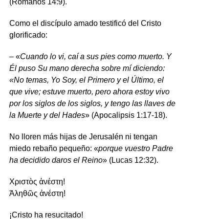
(Romanos 14:9).
Como el discípulo amado testificó del Cristo
glorificado:
– «
Cuando lo vi, caí a sus pies como muerto. Y
Él puso Su mano derecha sobre mí diciendo:
«No temas, Yo Soy, el Primero y el Último, el
que vive; estuve muerto, pero ahora estoy vivo
por los siglos de los siglos, y tengo las llaves de
la Muerte y del Hades
» (Apocalipsis 1:17-18).
No lloren más hijas de Jerusalén ni tengan
miedo rebaño pequeño: «
porque vuestro Padre
ha decidido daros el Reino
» (Lucas 12:32).
Χριστὸς ἀνέστη!
Ἀληθῶς ἀνέστη!
¡Cristo ha resucitado!