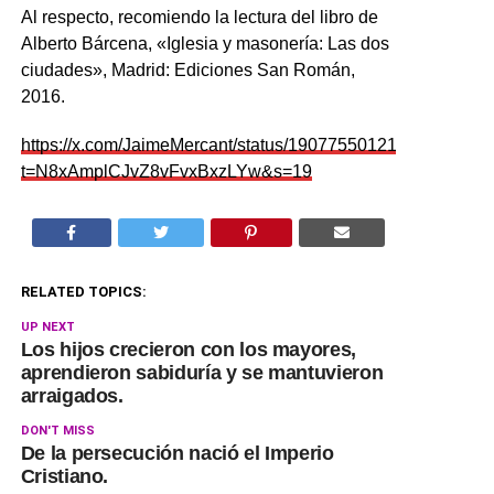
Al respecto, recomiendo la lectura del libro de
Alberto Bárcena, «Iglesia y masonería: Las dos
ciudades», Madrid: Ediciones San Román,
2016.
https://x.com/JaimeMercant/status/1907755012148613161?
t=N8xAmplCJvZ8vFvxBxzLYw&s=19
RELATED TOPICS:
UP NEXT
Los hijos crecieron con los mayores,
aprendieron sabiduría y se mantuvieron
arraigados.
DON'T MISS
De la persecución nació el Imperio
Cristiano.