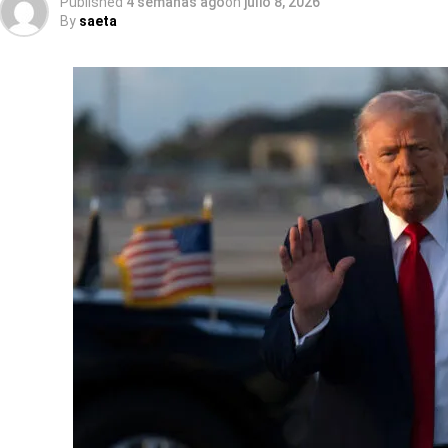
Published
4 semanas ago
on
julio 8, 2026
By
saeta