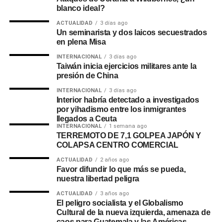
blanco ideal?
ACTUALIDAD
3 días ago
Un seminarista y dos laicos secuestrados
en plena Misa
INTERNACIONAL
3 días ago
Taiwán inicia ejercicios militares ante la
presión de China
INTERNACIONAL
3 días ago
Interior habría detectado a investigados
por yihadismo entre los inmigrantes
llegados a Ceuta
INTERNACIONAL
1 semana ago
TERREMOTO DE 7,1 GOLPEA JAPÓN Y
COLAPSA CENTRO COMERCIAL
ACTUALIDAD
2 años ago
Favor difundir lo que más se pueda,
nuestra libertad peligra
ACTUALIDAD
3 años ago
El peligro socialista y el Globalismo
Cultural de la nueva izquierda, amenaza de
caos para Guatemala y las Américas