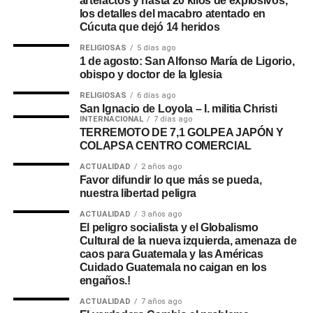
artefactos y hasta 20 kilos de explosivos,
los detalles del macabro atentado en
Cúcuta que dejó 14 heridos
RELIGIOSAS
5 días ago
1 de agosto: San Alfonso María de Ligorio,
obispo y doctor de la Iglesia
RELIGIOSAS
6 días ago
San Ignacio de Loyola – I. militia Christi
INTERNACIONAL
7 días ago
TERREMOTO DE 7,1 GOLPEA JAPÓN Y
COLAPSA CENTRO COMERCIAL
ACTUALIDAD
2 años ago
Favor difundir lo que más se pueda,
nuestra libertad peligra
ACTUALIDAD
3 años ago
El peligro socialista y el Globalismo
Cultural de la nueva izquierda, amenaza de
caos para Guatemala y las Américas
Cuidado Guatemala no caigan en los
engaños.!
ACTUALIDAD
7 años ago