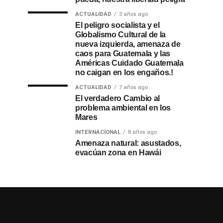
ACTUALIDAD
3 años ago
El peligro socialista y el
Globalismo Cultural de la
nueva izquierda, amenaza de
caos para Guatemala y las
Américas Cuidado Guatemala
no caigan en los engaños.!
ACTUALIDAD
7 años ago
El verdadero Cambio al
problema ambiental en los
Mares
INTERNACIONAL
8 años ago
Amenaza natural: asustados,
evacúan zona en Hawái