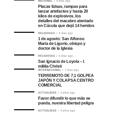
NACIONAL
4 días ago
Placas falsas, rampas para
lanzar artefactos y hasta 20
kilos de explosivos, los
detalles del macabro atentado
en Cúcuta que dejó 14 heridos
RELIGIOSAS
5 días ago
1 de agosto: San Alfonso
María de Ligorio, obispo y
doctor de la Iglesia
RELIGIOSAS
6 días ago
San Ignacio de Loyola – I.
militia Christi
INTERNACIONAL
7 días ago
TERREMOTO DE 7,1 GOLPEA
JAPÓN Y COLAPSA CENTRO
COMERCIAL
ACTUALIDAD
2 años ago
Favor difundir lo que más se
pueda, nuestra libertad peligra
ACTUALIDAD
3 años ago