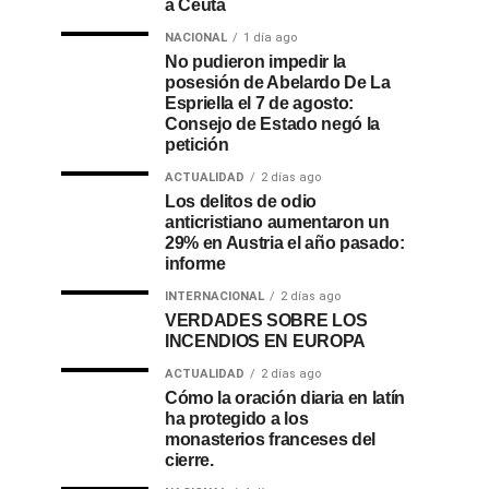
a Ceuta
NACIONAL
1 día ago
No pudieron impedir la
posesión de Abelardo De La
Espriella el 7 de agosto:
Consejo de Estado negó la
petición
ACTUALIDAD
2 días ago
Los delitos de odio
anticristiano aumentaron un
29% en Austria el año pasado:
informe
INTERNACIONAL
2 días ago
VERDADES SOBRE LOS
INCENDIOS EN EUROPA
ACTUALIDAD
2 días ago
Cómo la oración diaria en latín
ha protegido a los
monasterios franceses del
cierre.