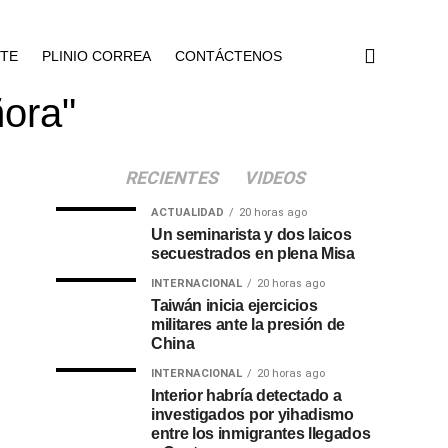
NTE
PLINIO CORREA
CONTÁCTENOS
ñora"
RECIENTES
VIDEOS
ACTUALIDAD
20 horas ago
Un seminarista y dos laicos
secuestrados en plena Misa
INTERNACIONAL
20 horas ago
Taiwán inicia ejercicios
militares ante la presión de
China
INTERNACIONAL
20 horas ago
Interior habría detectado a
investigados por yihadismo
entre los inmigrantes llegados