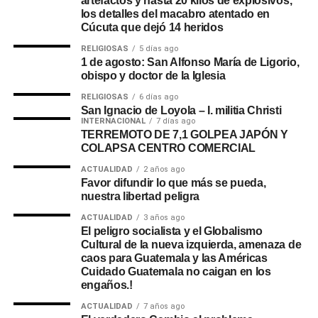
artefactos y hasta 20 kilos de explosivos,
los detalles del macabro atentado en
Cúcuta que dejó 14 heridos
RELIGIOSAS
5 días ago
1 de agosto: San Alfonso María de Ligorio,
obispo y doctor de la Iglesia
RELIGIOSAS
6 días ago
San Ignacio de Loyola – I. militia Christi
INTERNACIONAL
7 días ago
TERREMOTO DE 7,1 GOLPEA JAPÓN Y
COLAPSA CENTRO COMERCIAL
ACTUALIDAD
2 años ago
Favor difundir lo que más se pueda,
nuestra libertad peligra
ACTUALIDAD
3 años ago
El peligro socialista y el Globalismo
Cultural de la nueva izquierda, amenaza de
caos para Guatemala y las Américas
Cuidado Guatemala no caigan en los
engaños.!
ACTUALIDAD
7 años ago