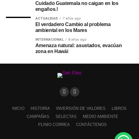
Cuidado Guatemala no caigan en los
engaños.!
ACTUALIDAD
7 años ago
El verdadero Cambio al problema
ambiental en los Mares
INTERNACIONAL
8 años ago
Amenaza natural: asustados, evacúan
zona en Hawái
INICIO
HISTORIA
INVERSIÓN DE VALORES
LIBROS
CAMPAÑAS
SELECTAS
MEDIO AMBIENTE
PLINIO CORREA
CONTÁCTENOS