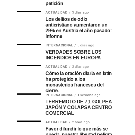
petición
ACTUALIDAD
3 días ago
Los delitos de odio
anticristiano aumentaron un
29% en Austria el año pasado:
informe
INTERNACIONAL
3 días ago
VERDADES SOBRE LOS
INCENDIOS EN EUROPA
ACTUALIDAD
3 días ago
Cómo la oración diaria en latín
ha protegido a los
monasterios franceses del
cierre.
INTERNACIONAL
1 semana ago
TERREMOTO DE 7,1 GOLPEA
JAPÓN Y COLAPSA CENTRO
COMERCIAL
ACTUALIDAD
2 años ago
Favor difundir lo que más se
pueda, nuestra libertad peligra