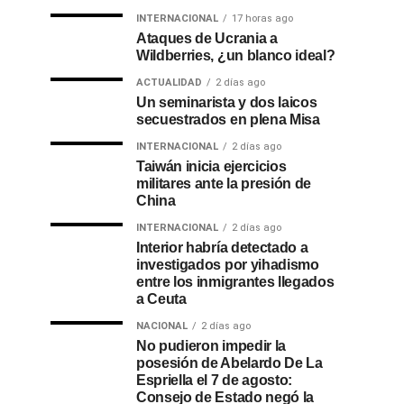
INTERNACIONAL
17 horas ago
Ataques de Ucrania a
Wildberries, ¿un blanco ideal?
ACTUALIDAD
2 días ago
Un seminarista y dos laicos
secuestrados en plena Misa
INTERNACIONAL
2 días ago
Taiwán inicia ejercicios
militares ante la presión de
China
INTERNACIONAL
2 días ago
Interior habría detectado a
investigados por yihadismo
entre los inmigrantes llegados
a Ceuta
NACIONAL
2 días ago
No pudieron impedir la
posesión de Abelardo De La
Espriella el 7 de agosto:
Consejo de Estado negó la