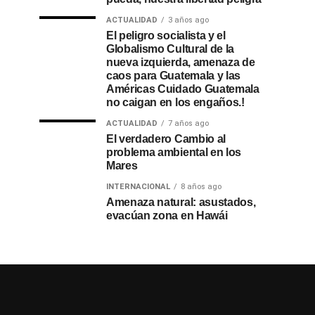
ACTUALIDAD
3 años ago
El peligro socialista y el
Globalismo Cultural de la
nueva izquierda, amenaza de
caos para Guatemala y las
Américas Cuidado Guatemala
no caigan en los engaños.!
ACTUALIDAD
7 años ago
El verdadero Cambio al
problema ambiental en los
Mares
INTERNACIONAL
8 años ago
Amenaza natural: asustados,
evacúan zona en Hawái