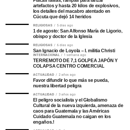
Placas falsas, rampas para lanzar
artefactos y hasta 20 kilos de explosivos,
los detalles del macabro atentado en
Cúcuta que dejó 14 heridos
RELIGIOSAS
5 días ago
1 de agosto: San Alfonso María de Ligorio,
obispo y doctor de la Iglesia
RELIGIOSAS
6 días ago
San Ignacio de Loyola – I. militia Christi
INTERNACIONAL
1 semana ago
TERREMOTO DE 7,1 GOLPEA JAPÓN Y
COLAPSA CENTRO COMERCIAL
ACTUALIDAD
2 años ago
Favor difundir lo que más se pueda,
nuestra libertad peligra
ACTUALIDAD
3 años ago
El peligro socialista y el Globalismo
Cultural de la nueva izquierda, amenaza de
caos para Guatemala y las Américas
Cuidado Guatemala no caigan en los
engaños.!