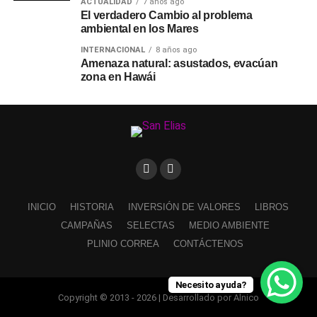
ACTUALIDAD
7 años ago
El verdadero Cambio al problema
ambiental en los Mares
INTERNACIONAL
8 años ago
Amenaza natural: asustados, evacúan
zona en Hawái
INICIO
HISTORIA
INVERSIÓN DE VALORES
LIBROS
CAMPAÑAS
SELECTAS
MEDIO AMBIENTE
PLINIO CORREA
CONTÁCTENOS
Necesito ayuda?
Copyright © 2013 - 2026 | Desarrollado por Alnico