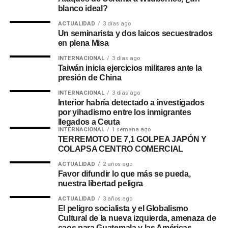
blanco ideal?
ACTUALIDAD
3 días ago
Un seminarista y dos laicos secuestrados
en plena Misa
INTERNACIONAL
3 días ago
Taiwán inicia ejercicios militares ante la
presión de China
INTERNACIONAL
3 días ago
Interior habría detectado a investigados
por yihadismo entre los inmigrantes
llegados a Ceuta
INTERNACIONAL
1 semana ago
TERREMOTO DE 7,1 GOLPEA JAPÓN Y
COLAPSA CENTRO COMERCIAL
ACTUALIDAD
2 años ago
Favor difundir lo que más se pueda,
nuestra libertad peligra
ACTUALIDAD
3 años ago
El peligro socialista y el Globalismo
Cultural de la nueva izquierda, amenaza de
caos para Guatemala y las Américas