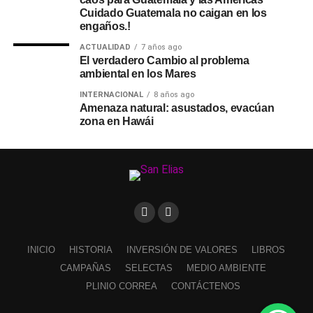
Cuidado Guatemala no caigan en los
engaños.!
ACTUALIDAD
7 años ago
El verdadero Cambio al problema
ambiental en los Mares
INTERNACIONAL
8 años ago
Amenaza natural: asustados, evacúan
zona en Hawái
INICIO
HISTORIA
INVERSIÓN DE VALORES
LIBROS
CAMPAÑAS
SELECTAS
MEDIO AMBIENTE
PLINIO CORREA
CONTÁCTENOS