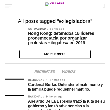
All posts tagged "exlegisladora"
ACTUALIDAD
6 años ago
Hong Kong: detenidos 15 líderes
prodemocracia por organizar
protestas «ilegales» en 2019
MORE POSTS
RECIENTES
VIDEOS
RELIGIOSAS
13 horas ago
Cardenal Burke: Defender el matrimonio y
la familia puede requerir el martirio.
NACIONAL
14 horas ago
Abelardo De La Espriella trazó la ruta de su
gobierno y lanzó advertencias a la