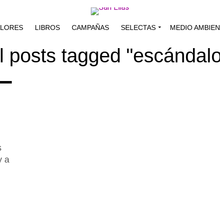
ALORES
LIBROS
CAMPAÑAS
SELECTAS
MEDIO AMBIE
l posts tagged "escándal
s
y a