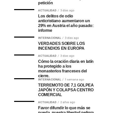
petición
ACTUALIDAD
3 días ago
Los delitos de odio
anticristiano aumentaron un
29% en Austria el año pasado:
informe
INTERNACIONAL
3 días ago
VERDADES SOBRE LOS
INCENDIOS EN EUROPA
ACTUALIDAD
3 días ago
Cómo la oración diaria en latín
ha protegido a los
monasterios franceses del
cierre.
INTERNACIONAL
1 semana ago
TERREMOTO DE 7,1 GOLPEA
JAPÓN Y COLAPSA CENTRO
COMERCIAL
ACTUALIDAD
2 años ago
Favor difundir lo que más se
pueda, nuestra libertad peligra