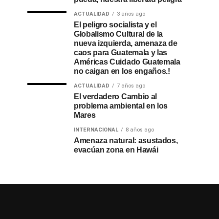
ACTUALIDAD
3 años ago
El peligro socialista y el
Globalismo Cultural de la
nueva izquierda, amenaza de
caos para Guatemala y las
Américas Cuidado Guatemala
no caigan en los engaños.!
ACTUALIDAD
7 años ago
El verdadero Cambio al
problema ambiental en los
Mares
INTERNACIONAL
8 años ago
Amenaza natural: asustados,
evacúan zona en Hawái