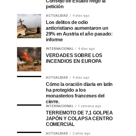
Consejo de Estado negó la
petición
ACTUALIDAD
4 días ago
Los delitos de odio
anticristiano aumentaron un
29% en Austria el año pasado:
informe
INTERNACIONAL
4 días ago
VERDADES SOBRE LOS
INCENDIOS EN EUROPA
ACTUALIDAD
4 días ago
Cómo la oración diaria en latín
ha protegido a los
monasterios franceses del
cierre.
INTERNACIONAL
1 semana ago
TERREMOTO DE 7,1 GOLPEA
JAPÓN Y COLAPSA CENTRO
COMERCIAL
ACTUALIDAD
2 años ago