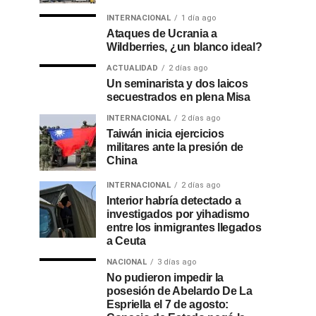
INTERNACIONAL
1 día ago
Ataques de Ucrania a
Wildberries, ¿un blanco ideal?
ACTUALIDAD
2 días ago
Un seminarista y dos laicos
secuestrados en plena Misa
INTERNACIONAL
2 días ago
Taiwán inicia ejercicios
militares ante la presión de
China
INTERNACIONAL
2 días ago
Interior habría detectado a
investigados por yihadismo
entre los inmigrantes llegados
a Ceuta
NACIONAL
3 días ago
No pudieron impedir la
posesión de Abelardo De La
Espriella el 7 de agosto: