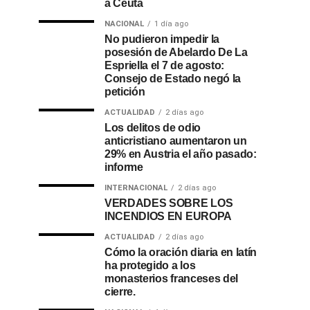
a Ceuta
NACIONAL
1 día ago
No pudieron impedir la
posesión de Abelardo De La
Espriella el 7 de agosto:
Consejo de Estado negó la
petición
ACTUALIDAD
2 días ago
Los delitos de odio
anticristiano aumentaron un
29% en Austria el año pasado:
informe
INTERNACIONAL
2 días ago
VERDADES SOBRE LOS
INCENDIOS EN EUROPA
ACTUALIDAD
2 días ago
Cómo la oración diaria en latín
ha protegido a los
monasterios franceses del
cierre.