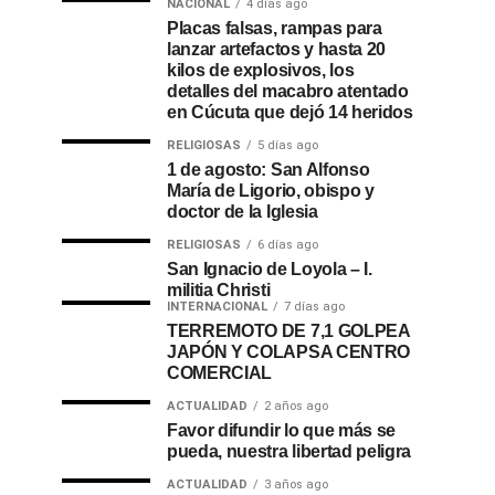
NACIONAL
4 días ago
Placas falsas, rampas para
lanzar artefactos y hasta 20
kilos de explosivos, los
detalles del macabro atentado
en Cúcuta que dejó 14 heridos
RELIGIOSAS
5 días ago
1 de agosto: San Alfonso
María de Ligorio, obispo y
doctor de la Iglesia
RELIGIOSAS
6 días ago
San Ignacio de Loyola – I.
militia Christi
INTERNACIONAL
7 días ago
TERREMOTO DE 7,1 GOLPEA
JAPÓN Y COLAPSA CENTRO
COMERCIAL
ACTUALIDAD
2 años ago
Favor difundir lo que más se
pueda, nuestra libertad peligra
ACTUALIDAD
3 años ago