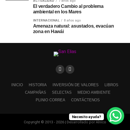
ACTUALIDAD
7 años ago
El verdadero Cambio al problema
ambiental en los Mares
INTERNACIONAL
8 años ago
Amenaza natural: asustados, evacúan
zona en Hawái
INICIO
HISTORIA
INVERSIÓN DE VALORES
LIBROS
CAMPAÑAS
SELECTAS
MEDIO AMBIENTE
PLINIO CORREA
CONTÁCTENOS
Necesito ayuda?
Copyright © 2013 - 2026 | Desarrollado por Alnico