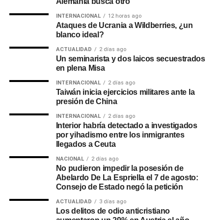
Alemania busca otro
INTERNACIONAL
12 horas ago
Ataques de Ucrania a Wildberries, ¿un
blanco ideal?
ACTUALIDAD
2 días ago
Un seminarista y dos laicos secuestrados
en plena Misa
INTERNACIONAL
2 días ago
Taiwán inicia ejercicios militares ante la
presión de China
INTERNACIONAL
2 días ago
Interior habría detectado a investigados
por yihadismo entre los inmigrantes
llegados a Ceuta
NACIONAL
2 días ago
No pudieron impedir la posesión de
Abelardo De La Espriella el 7 de agosto:
Consejo de Estado negó la petición
ACTUALIDAD
3 días ago
Los delitos de odio anticristiano