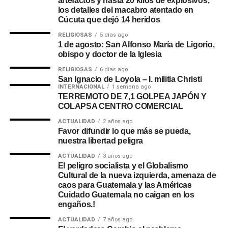
artefactos y hasta 20 kilos de explosivos,
los detalles del macabro atentado en
Cúcuta que dejó 14 heridos
RELIGIOSAS
5 días ago
1 de agosto: San Alfonso María de Ligorio,
obispo y doctor de la Iglesia
RELIGIOSAS
6 días ago
San Ignacio de Loyola – I. militia Christi
INTERNACIONAL
1 semana ago
TERREMOTO DE 7,1 GOLPEA JAPÓN Y
COLAPSA CENTRO COMERCIAL
ACTUALIDAD
2 años ago
Favor difundir lo que más se pueda,
nuestra libertad peligra
ACTUALIDAD
3 años ago
El peligro socialista y el Globalismo
Cultural de la nueva izquierda, amenaza de
caos para Guatemala y las Américas
Cuidado Guatemala no caigan en los
engaños.!
ACTUALIDAD
7 años ago