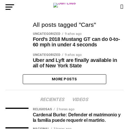
All posts tagged "Cars"
UNCATEGORIZED
9 años ago
Ford’s 2018 Mustang GT can do 0-to-
60 mph in under 4 seconds
UNCATEGORIZED
9 años ago
Uber and Lyft are finally available in
all of New York State
MORE POSTS
RECIENTES
VIDEOS
RELIGIOSAS
2 horas ago
Cardenal Burke: Defender el matrimonio y
la familia puede requerir el martirio.
NACIONAL
3 horas ago