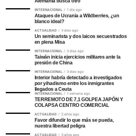
Alemania busca otro
INTERNACIONAL
1 día ago
Ataques de Ucrania a Wildberries, ¿un
blanco ideal?
ACTUALIDAD
3 días ago
Un seminarista y dos laicos secuestrados
en plena Misa
INTERNACIONAL
3 días ago
Taiwán inicia ejercicios militares ante la
presión de China
INTERNACIONAL
3 días ago
Interior habría detectado a investigados
por yihadismo entre los inmigrantes
llegados a Ceuta
INTERNACIONAL
1 semana ago
TERREMOTO DE 7,1 GOLPEA JAPÓN Y
COLAPSA CENTRO COMERCIAL
ACTUALIDAD
2 años ago
Favor difundir lo que más se pueda,
nuestra libertad peligra
ACTUALIDAD
3 años ago