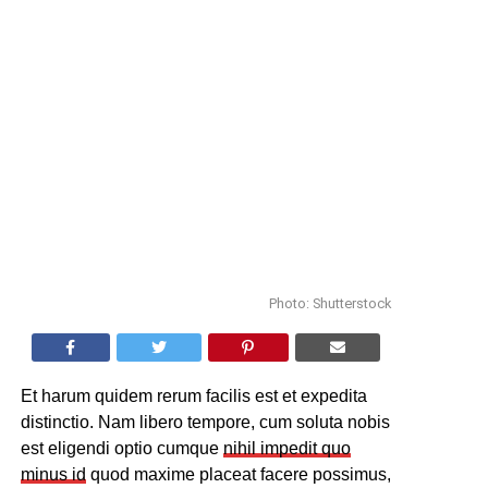
Photo: Shutterstock
Et harum quidem rerum facilis est et expedita
distinctio. Nam libero tempore, cum soluta nobis
est eligendi optio cumque
nihil impedit quo
minus id
quod maxime placeat facere possimus,