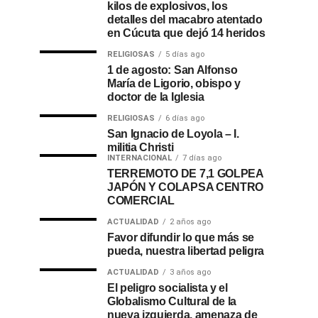
kilos de explosivos, los
detalles del macabro atentado
en Cúcuta que dejó 14 heridos
RELIGIOSAS
5 días ago
1 de agosto: San Alfonso
María de Ligorio, obispo y
doctor de la Iglesia
RELIGIOSAS
6 días ago
San Ignacio de Loyola – I.
militia Christi
INTERNACIONAL
7 días ago
TERREMOTO DE 7,1 GOLPEA
JAPÓN Y COLAPSA CENTRO
COMERCIAL
ACTUALIDAD
2 años ago
Favor difundir lo que más se
pueda, nuestra libertad peligra
ACTUALIDAD
3 años ago
El peligro socialista y el
Globalismo Cultural de la
nueva izquierda, amenaza de