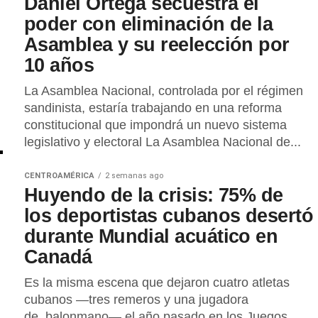
Daniel Ortega secuestra el
poder con eliminación de la
Asamblea y su reelección por
10 años
La Asamblea Nacional, controlada por el régimen
sandinista, estaría trabajando en una reforma
constitucional que impondrá un nuevo sistema
legislativo y electoral La Asamblea Nacional de...
CENTROAMÉRICA
2 semanas ago
Huyendo de la crisis: 75% de
los deportistas cubanos desertó
durante Mundial acuático en
Canadá
Es la misma escena que dejaron cuatro atletas
cubanos —tres remeros y una jugadora
de balonmano— el año pasado en los Juegos