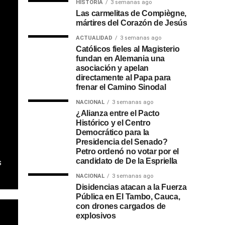
HISTORIA
3 semanas ago
Las carmelitas de Compiègne,
mártires del Corazón de Jesús
ACTUALIDAD
3 semanas ago
Católicos fieles al Magisterio
fundan en Alemania una
asociación y apelan
directamente al Papa para
frenar el Camino Sinodal
NACIONAL
3 semanas ago
¿Alianza entre el Pacto
Histórico y el Centro
Democrático para la
Presidencia del Senado?
Petro ordenó no votar por el
candidato de De la Espriella
s
NACIONAL
3 semanas ago
Disidencias atacan a la Fuerza
Pública en El Tambo, Cauca,
con drones cargados de
explosivos