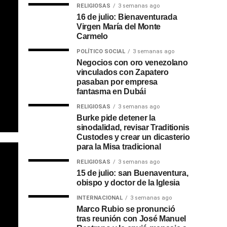
RELIGIOSAS
3 semanas ago
16 de julio: Bienaventurada
Virgen María del Monte
Carmelo
POLÍTICO SOCIAL
3 semanas ago
Negocios con oro venezolano
vinculados con Zapatero
pasaban por empresa
fantasma en Dubái
RELIGIOSAS
3 semanas ago
Burke pide detener la
sinodalidad, revisar Traditionis
Custodes y crear un dicasterio
para la Misa tradicional
RELIGIOSAS
3 semanas ago
15 de julio: san Buenaventura,
obispo y doctor de la Iglesia
INTERNACIONAL
3 semanas ago
Marco Rubio se pronunció
tras reunión con José Manuel