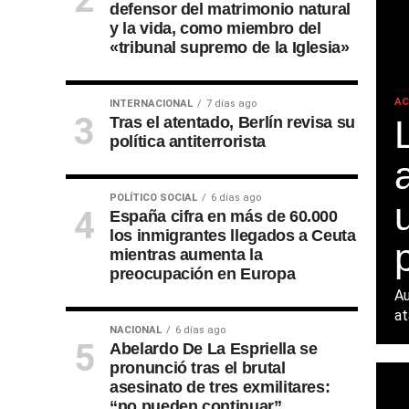
defensor del matrimonio natural
y la vida, como miembro del
«tribunal supremo de la Iglesia»
AC
INTERNACIONAL
7 días ago
Tras el atentado, Berlín revisa su
política antiterrorista
POLÍTICO SOCIAL
6 días ago
España cifra en más de 60.000
los inmigrantes llegados a Ceuta
mientras aumenta la
preocupación en Europa
Au
at
NACIONAL
6 días ago
Abelardo De La Espriella se
pronunció tras el brutal
asesinato de tres exmilitares:
“no pueden continuar”