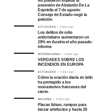
No pudieron impedir la
posesión de Abelardo De La
Espriella el 7 de agosto:
Consejo de Estado negó la
petición
ACTUALIDAD
2 días ago
Los delitos de odio
anticristiano aumentaron un
29% en Austria el año pasado:
informe
INTERNACIONAL
2 días ago
VERDADES SOBRE LOS
INCENDIOS EN EUROPA
ACTUALIDAD
2 días ago
Cómo la oración diaria en latín
ha protegido a los
monasterios franceses del
cierre.
NACIONAL
4 días ago
Placas falsas, rampas para
lanzar artefactos y hasta 20