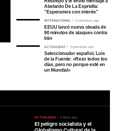
Restrepo y le envió mensaje a
Abelardo De La Espriella:
“Esperamos con interés”
INTERNACIONAL
3 semanas ago
EEUU lanzó nueva oleada de
90 minutos de ataques contra
Irán
ACTUALIDAD
3 semanas ago
Seleccionador español, Luis
de la Fuente: «Rezo todos los
días, pero no porque esté en
un Mundial»
ACTUALIDAD
3 años ago
El peligro socialista y el
Globalismo Cultural de la