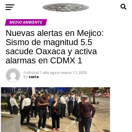
MEDIO AMBIENTE
Nuevas alertas en Mejico:
Sismo de magnitud 5.5
sacude Oaxaca y activa
alarmas en CDMX 1
Published
1 año ago
on
marzo 17, 2025
By
saeta