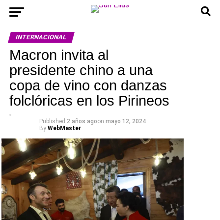
INTERNACIONAL
Macron invita al
presidente chino a una
copa de vino con danzas
folclóricas en los Pirineos
Published
2 años ago
on
mayo 12, 2024
By
WebMaster