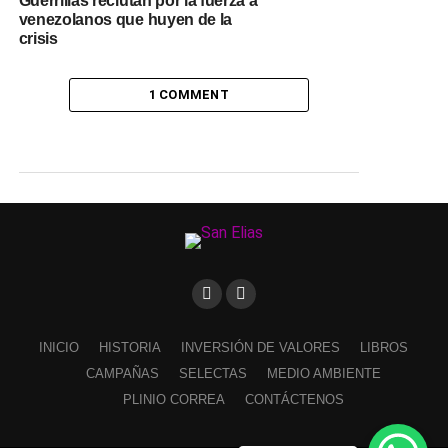
Guerrillas reclutan por la fuerza a
venezolanos que huyen de la
crisis
1 COMMENT
INICIO
HISTORIA
INVERSIÓN DE VALORES
LIBROS
CAMPAÑAS
SELECTAS
MEDIO AMBIENTE
PLINIO CORREA
CONTÁCTENOS