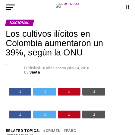
NACIONAL
Los cultivos ilícitos en
Colombia aumentaron un
39%, según la ONU
Published
10 años ago
on
julio 14, 2016
By
Saeta
RELATED TOPICS:
CRIMEN
FARC