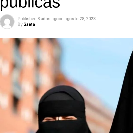
públicas
Published
3 años ago
on
agosto 28, 2023
By
Saeta