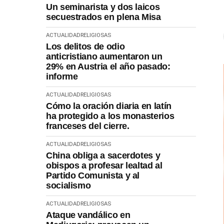
Un seminarista y dos laicos
secuestrados en plena Misa
ACTUALIDAD
RELIGIOSAS
Los delitos de odio
anticristiano aumentaron un
29% en Austria el año pasado:
informe
ACTUALIDAD
RELIGIOSAS
Cómo la oración diaria en latín
ha protegido a los monasterios
franceses del cierre.
ACTUALIDAD
RELIGIOSAS
China obliga a sacerdotes y
obispos a profesar lealtad al
Partido Comunista y al
socialismo
ACTUALIDAD
RELIGIOSAS
Ataque vandálico en