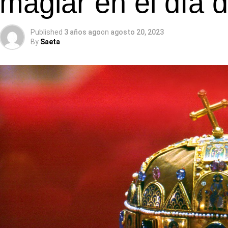
magiar en el día 
Published
3 años ago
on
agosto 20, 2023
By
Saeta