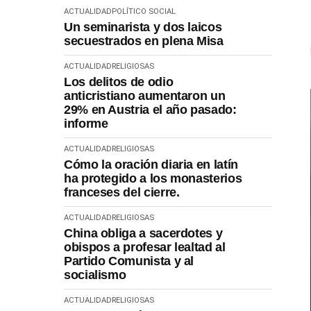
ACTUALIDAD
POLÍTICO SOCIAL
Un seminarista y dos laicos
secuestrados en plena Misa
ACTUALIDAD
RELIGIOSAS
Los delitos de odio
anticristiano aumentaron un
29% en Austria el año pasado:
informe
ACTUALIDAD
RELIGIOSAS
Cómo la oración diaria en latín
ha protegido a los monasterios
franceses del cierre.
ACTUALIDAD
RELIGIOSAS
China obliga a sacerdotes y
obispos a profesar lealtad al
Partido Comunista y al
socialismo
ACTUALIDAD
RELIGIOSAS