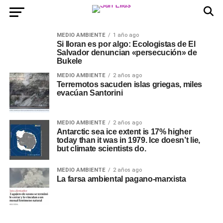
MEDIO AMBIENTE
1 año ago
Si lloran es por algo: Ecologistas de El
Salvador denuncian «persecución» de
Bukele
MEDIO AMBIENTE
2 años ago
Terremotos sacuden islas griegas, miles
evacúan Santorini
MEDIO AMBIENTE
2 años ago
Antarctic sea ice extent is 17% higher
today than it was in 1979. Ice doesn’t lie,
but climate scientists do.
MEDIO AMBIENTE
2 años ago
La farsa ambiental pagano-marxista