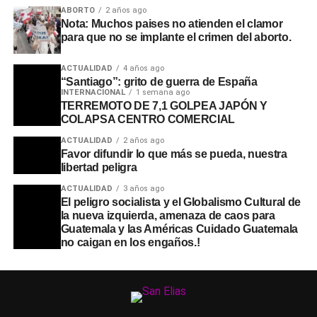
ABORTO
2 años ago
Nota: Muchos paises no atienden el clamor
para que no se implante el crimen del aborto.
ACTUALIDAD
4 años ago
“Santiago”: grito de guerra de España
INTERNACIONAL
1 semana ago
TERREMOTO DE 7,1 GOLPEA JAPÓN Y
COLAPSA CENTRO COMERCIAL
ACTUALIDAD
2 años ago
Favor difundir lo que más se pueda, nuestra
libertad peligra
ACTUALIDAD
3 años ago
El peligro socialista y el Globalismo Cultural de
la nueva izquierda, amenaza de caos para
Guatemala y las Américas Cuidado Guatemala
no caigan en los engaños.!