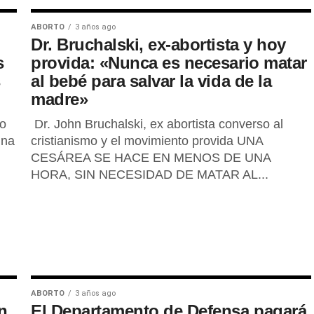
ABORTO
3 años ago
Dr. Bruchalski, ex-abortista y hoy
s
provida: «Nunca es necesario matar
s
al bebé para salvar la vida de la
madre»
do
Dr. John Bruchalski, ex abortista converso al
Una
cristianismo y el movimiento provida UNA
CESÁREA SE HACE EN MENOS DE UNA
HORA, SIN NECESIDAD DE MATAR AL...
ABORTO
3 años ago
n
El Departamento de Defensa pagará