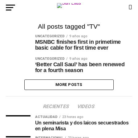
All posts tagged "TV"
UNCATEGORIZED
9 años ago
MSNBC finishes first in primetime
basic cable for first time ever
UNCATEGORIZED
9 años ago
‘Better Call Saul’ has been renewed
for a fourth season
MORE POSTS
RECIENTES
VIDEOS
ACTUALIDAD
23 horas ago
Un seminarista y dos laicos secuestrados
en plena Misa
INTERNACIONAL
23 horas ago