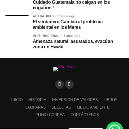
Cuidado Guatemala no caigan en los
engaños.!
ACTUALIDAD
7 años ago
El verdadero Cambio al problema
ambiental en los Mares
INTERNACIONAL
8 años ago
Amenaza natural: asustados, evacúan
zona en Hawái
INICIO
HISTORIA
INVERSIÓN DE VALORES
LIBROS
CAMPAÑAS
SELECTAS
MEDIO AMBIENTE
PLINIO CORREA
CONTÁCTENOS