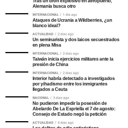
Tras un dron explosivo en aeropuerto,
Alemania busca otro
INTERNACIONAL
1 día ago
Ataques de Ucrania a Wildberries, ¿un
blanco ideal?
ACTUALIDAD
2 días ago
Un seminarista y dos laicos secuestrados
en plena Misa
INTERNACIONAL
2 días ago
Taiwán inicia ejercicios militares ante la
presión de China
INTERNACIONAL
2 días ago
Interior habría detectado a investigados
por yihadismo entre los inmigrantes
llegados a Ceuta
NACIONAL
3 días ago
No pudieron impedir la posesión de
Abelardo De La Espriella el 7 de agosto:
Consejo de Estado negó la petición
ACTUALIDAD
4 días ago