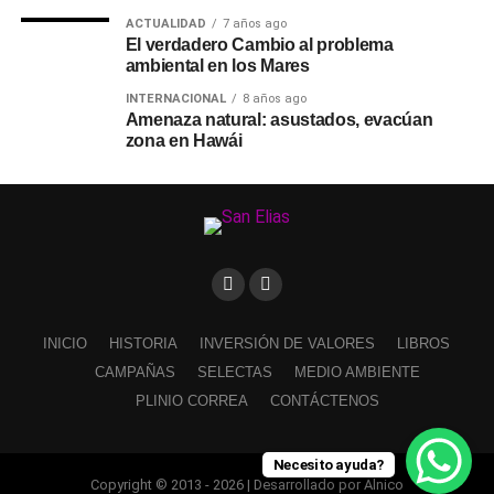
ACTUALIDAD
7 años ago
El verdadero Cambio al problema
ambiental en los Mares
INTERNACIONAL
8 años ago
Amenaza natural: asustados, evacúan
zona en Hawái
INICIO
HISTORIA
INVERSIÓN DE VALORES
LIBROS
CAMPAÑAS
SELECTAS
MEDIO AMBIENTE
PLINIO CORREA
CONTÁCTENOS
Necesito ayuda?
Copyright © 2013 - 2026 | Desarrollado por Alnico