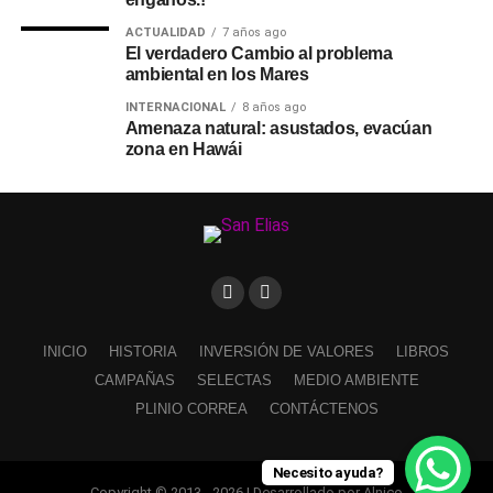
ACTUALIDAD
7 años ago
El verdadero Cambio al problema
ambiental en los Mares
INTERNACIONAL
8 años ago
Amenaza natural: asustados, evacúan
zona en Hawái
INICIO
HISTORIA
INVERSIÓN DE VALORES
LIBROS
CAMPAÑAS
SELECTAS
MEDIO AMBIENTE
PLINIO CORREA
CONTÁCTENOS
Necesito ayuda?
Copyright © 2013 - 2026 | Desarrollado por Alnico