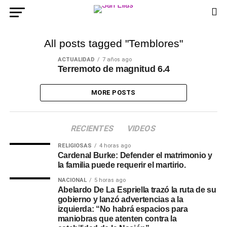
All posts tagged "Temblores"
ACTUALIDAD
7 años ago
Terremoto de magnitud 6.4
MORE POSTS
RECIENTES
VIDEOS
RELIGIOSAS
4 horas ago
Cardenal Burke: Defender el matrimonio y
la familia puede requerir el martirio.
NACIONAL
5 horas ago
Abelardo De La Espriella trazó la ruta de su
gobierno y lanzó advertencias a la
izquierda: “No habrá espacios para
maniobras que atenten contra la